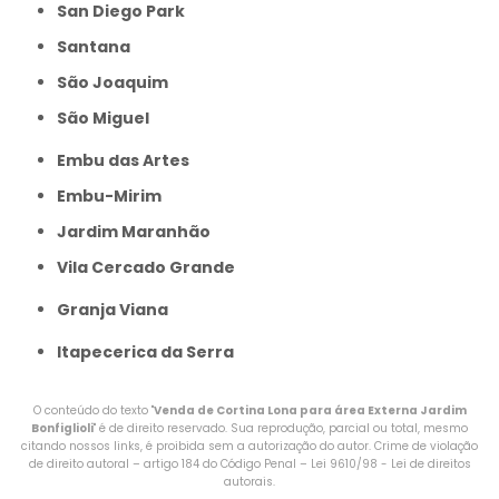
San Diego Park
Santana
São Joaquim
São Miguel
Embu das Artes
Embu-Mirim
Jardim Maranhão
Vila Cercado Grande
Granja Viana
Itapecerica da Serra
O conteúdo do texto "
Venda de Cortina Lona para área Externa Jardim
Bonfiglioli
" é de direito reservado. Sua reprodução, parcial ou total, mesmo
citando nossos links, é proibida sem a autorização do autor. Crime de violação
de direito autoral – artigo 184 do Código Penal –
Lei 9610/98 - Lei de direitos
autorais
.