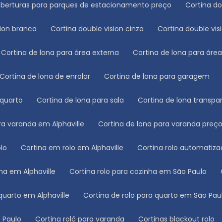
oberturas para parques de estacionamento preço
Cortina d
sion branca
Cortina double vision cinza
Cortina double vis
Cortina de lona para área externa
Cortina de lona para áre
Cortina de lona de enrolar
Cortina de lona para garagem
 quarto
Cortina de lona para sala
Cortina de lona transpa
ara varanda em Alphaville
Cortina de lona para varanda preç
olo
Cortina em rolo em Alphaville
Cortina rolo automatiz
nha em Alphaville
Cortina rolo para cozinha em São Paulo
 quarto em Alphaville
Cortina de rolo para quarto em São Pau
o Paulo
Cortina rolô para varanda
Cortinas blackout rolo