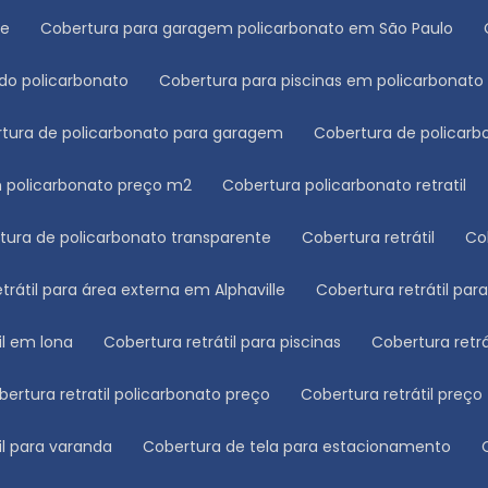
le
Cobertura para garagem policarbonato em São Paulo
ado policarbonato
Cobertura para piscinas em policarbonato
rtura de policarbonato para garagem
Cobertura de polica
m policarbonato preço m2
Cobertura policarbonato retratil
rtura de policarbonato transparente
Cobertura retrátil
C
etrátil para área externa em Alphaville
Cobertura retrátil pa
til em lona
Cobertura retrátil para piscinas
Cobertura retr
obertura retratil policarbonato preço
Cobertura retrátil preço
til para varanda
Cobertura de tela para estacionamento