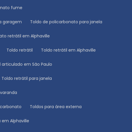
bonato fume
ara garagem
Toldo de policarbonato para janela
ato retrátil em Alphaville
Toldo retrátil
Toldo retrátil em Alphaville
til articulado em São Paulo
Toldo retrátil para janela
a varanda
licarbonato
Toldos para área externa
a em Alphaville