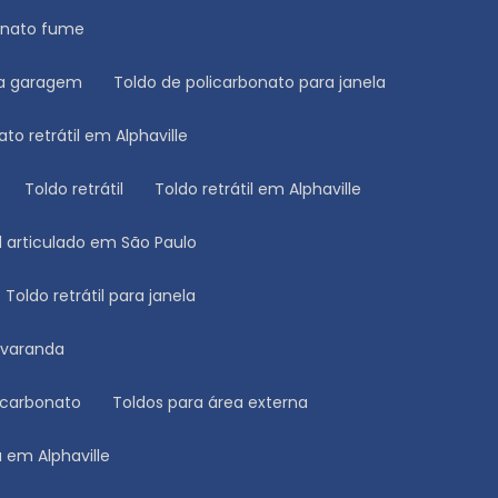
bonato fume
ara garagem
Toldo de policarbonato para janela
ato retrátil em Alphaville
Toldo retrátil
Toldo retrátil em Alphaville
til articulado em São Paulo
Toldo retrátil para janela
a varanda
licarbonato
Toldos para área externa
a em Alphaville