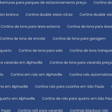
oberturas para parques de estacionamento preço
Cortina d
sion branca
Cortina double vision cinza
Cortina double vis
Cortina de lona para área externa
Cortina de lona para áre
Cortina de lona de enrolar
Cortina de lona para garagem
 quarto
Cortina de lona para sala
Cortina de lona transpa
ara varanda em Alphaville
Cortina de lona para varanda preç
olo
Cortina em rolo em Alphaville
Cortina rolo automatiz
nha em Alphaville
Cortina rolo para cozinha em São Paulo
 quarto em Alphaville
Cortina de rolo para quarto em São Pau
o Paulo
Cortina rolô para varanda
Cortinas blackout rolo