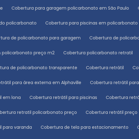
le
Cobertura para garagem policarbonato em São Paulo
ado policarbonato
Cobertura para piscinas em policarbonato
rtura de policarbonato para garagem
Cobertura de polica
m policarbonato preço m2
Cobertura policarbonato retratil
rtura de policarbonato transparente
Cobertura retrátil
C
etrátil para área externa em Alphaville
Cobertura retrátil pa
til em lona
Cobertura retrátil para piscinas
Cobertura retr
obertura retratil policarbonato preço
Cobertura retrátil preço
til para varanda
Cobertura de tela para estacionamento