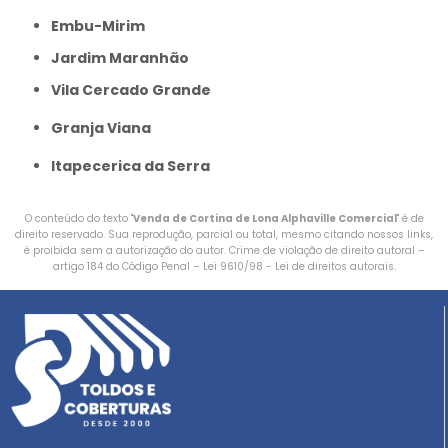
Embu-Mirim
Jardim Maranhão
Vila Cercado Grande
Granja Viana
Itapecerica da Serra
O conteúdo do texto "
Venda de Cortina de Lona Alphaville Comercial
" é de
direito reservado. Sua reprodução, parcial ou total, mesmo citando nossos links,
é proibida sem a autorização do autor. Crime de violação de direito autoral –
artigo 184 do Código Penal –
Lei 9610/98 - Lei de direitos autorais
.