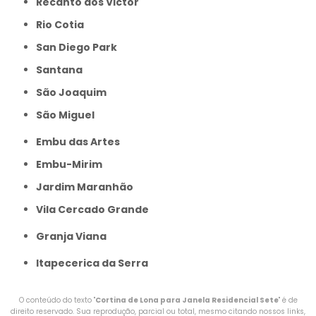
Recanto dos Victor
Rio Cotia
San Diego Park
Santana
São Joaquim
São Miguel
Embu das Artes
Embu-Mirim
Jardim Maranhão
Vila Cercado Grande
Granja Viana
Itapecerica da Serra
O conteúdo do texto "
Cortina de Lona para Janela Residencial Sete
" é de
direito reservado. Sua reprodução, parcial ou total, mesmo citando nossos links,