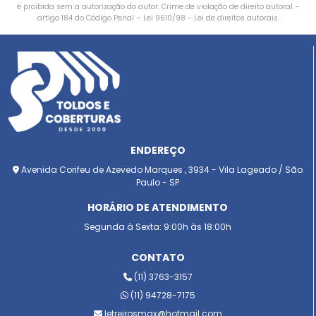
é proibida sem a autorização do autor. Crime de violação de direito autoral –
artigo 184 do Código Penal –
Lei 9610/98 - Lei de direitos autorais
.
ENDEREÇO
Avenida Corifeu de Azevedo Marques , 3934 - Vila Lageado / São
Paulo - SP
HORÁRIO DE ATENDIMENTO
Segunda à Sexta: 9:00h às 18:00h
CONTATO
(11) 3763-3157
(11) 94728-7175
letreirosmax@hotmail.com