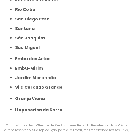
Recanto dos Victor
Rio Cotia
San Diego Park
Santana
São Joaquim
São Miguel
Embu das Artes
Embu-Mirim
Jardim Maranhão
Vila Cercado Grande
Granja Viana
Itapecerica da Serra
O conteúdo do texto "
Venda de Cortina Lona Retrátil Residencial Nove
" é de
direito reservado. Sua reprodução, parcial ou total, mesmo citando nossos links,