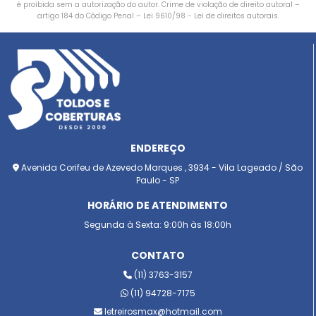
é proibida sem a autorização do autor. Crime de violação de direito autoral –
artigo 184 do Código Penal –
Lei 9610/98 - Lei de direitos autorais
.
ENDEREÇO
Avenida Corifeu de Azevedo Marques , 3934 - Vila Lageado / São
Paulo - SP
HORÁRIO DE ATENDIMENTO
Segunda à Sexta: 9:00h às 18:00h
CONTATO
(11) 3763-3157
(11) 94728-7175
letreirosmax@hotmail.com