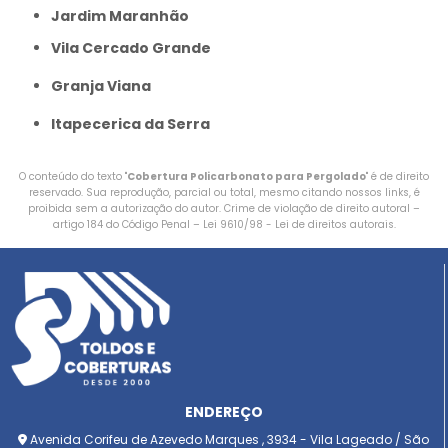
Jardim Maranhão
Vila Cercado Grande
Granja Viana
Itapecerica da Serra
O conteúdo do texto "
Cobertura Policarbonato para Pergolado
" é de direito
reservado. Sua reprodução, parcial ou total, mesmo citando nossos links, é
proibida sem a autorização do autor. Crime de violação de direito autoral –
artigo 184 do Código Penal –
Lei 9610/98 - Lei de direitos autorais
.
ENDEREÇO
Avenida Corifeu de Azevedo Marques , 3934 - Vila Lageado / São