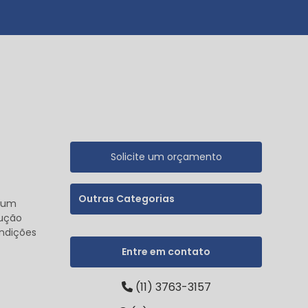
Solicite um orçamento
Outras Categorias
lgum
lução
ondições
Entre em contato
(11) 3763-3157