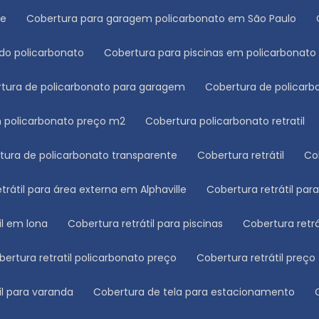
le
Cobertura para garagem policarbonato em São Paulo
ado policarbonato
Cobertura para piscinas em policarbonato
rtura de policarbonato para garagem
Cobertura de polica
m policarbonato preço m2
Cobertura policarbonato retratil
rtura de policarbonato transparente
Cobertura retrátil
C
etrátil para área externa em Alphaville
Cobertura retrátil pa
til em lona
Cobertura retrátil para piscinas
Cobertura retr
obertura retratil policarbonato preço
Cobertura retrátil preço
til para varanda
Cobertura de tela para estacionamento