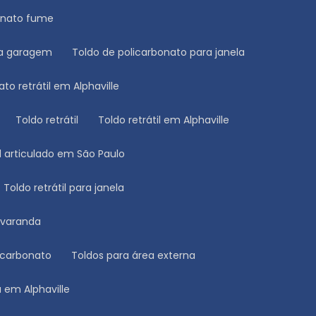
bonato fume
ara garagem
Toldo de policarbonato para janela
ato retrátil em Alphaville
Toldo retrátil
Toldo retrátil em Alphaville
til articulado em São Paulo
Toldo retrátil para janela
a varanda
licarbonato
Toldos para área externa
a em Alphaville