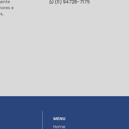
(11) 94728-7175
gente
hores e
s,
MENU
Home