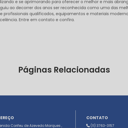
lizando e se aprimorando para oferecer o melhor e mais abran
seguiu ao decorrer dos anos ser reconhecida como uma das mel
 profissionais qualificados, equipamentos e materiais moderno
elência. Entre em contato e confira.
Páginas Relacionadas
DEREÇO
CONTATO
nida Corifeu de Azevedo Marques ,
(11) 3763-3157