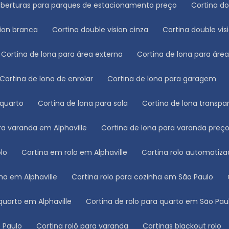
oberturas para parques de estacionamento preço
Cortina d
sion branca
Cortina double vision cinza
Cortina double vis
Cortina de lona para área externa
Cortina de lona para áre
Cortina de lona de enrolar
Cortina de lona para garagem
 quarto
Cortina de lona para sala
Cortina de lona transpa
ara varanda em Alphaville
Cortina de lona para varanda preç
olo
Cortina em rolo em Alphaville
Cortina rolo automatiz
nha em Alphaville
Cortina rolo para cozinha em São Paulo
 quarto em Alphaville
Cortina de rolo para quarto em São Pau
o Paulo
Cortina rolô para varanda
Cortinas blackout rolo